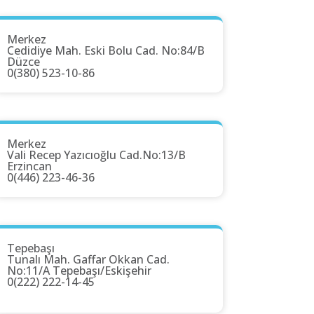
Merkez
Cedidiye Mah. Eski Bolu Cad. No:84/B
Düzce
0(380) 523-10-86
Merkez
Vali Recep Yazıcıoğlu Cad.No:13/B
Erzincan
0(446) 223-46-36
Tepebaşı
Tunalı Mah. Gaffar Okkan Cad.
No:11/A Tepebaşı/Eskişehir
0(222) 222-14-45