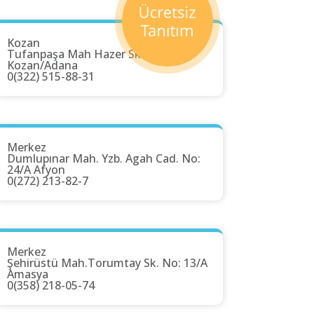
Kozan
Tufanpaşa Mah Hazer Sk. No: 14
Kozan/Adana
0(322) 515-88-31
Merkez
Dumlupınar Mah. Yzb. Agah Cad. No:
24/A Afyon
0(272) 213-82-7
Merkez
Şehirüstü Mah.Torumtay Sk. No: 13/A
Amasya
0(358) 218-05-74