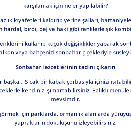
karşılamak için neler yapılabilir?
lık kıyafetleri kaldırıp yerine şalları, battaniyele
n hardal, bırdı, bej ve haki gibi renklerle şık komb
klerini kullanıp küçük değişiklikler yaparak sonba
alkon veya bahçenizi sonbahar çiçekleriyle süsleyi
Sonbahar lezzetlerinin tadını çıkarın
başka… Sıcak bir kabak çorbasıyla içinizi ısıtabilir,
eklerle kendinizi şımartabilirsiniz. Balıklı menüle
mevsimdir.
görmek için parklarda, ormanlık alanlarda yürüyüş y
yaprakların dökülüşünü izleyebilirsiniz.