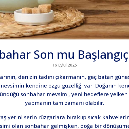
bahar Son mu Başlangıç
16 Eylül 2025
larının, denizin tadını çıkarmanın, geç batan güneş
 mevsimin kendine özgü güzelliği var. Doğanın ken
üründüğü sonbahar mevsimi, yeni hedeflere yelken
yapmanın tam zamanı olabilir.
aş yerini serin rüzgarlara bırakııp sıcak kahveleri
vsimi olan sonbahar gelmişken, doğa bir dönüşüm