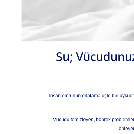
Su; Vücudunuza
İnsan ömrünün ortalama üçte biri uykuda 
Vücudu temizleyen, böbrek problemlerin
önleyen