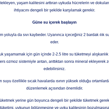
ekleyen, yaşam kalitesini arttıran uykuda hücrelerin ve dokuları
ihtiyacını dengeli bir şekilde karşılamak gerekir.
Güne su içerek başlayın
um yoluyla da sıvı kaybeder. Uyanınca içeceğiniz 2 bardak ılık
eder.
 yaşamamak için gün içinde 2-2.5 litre su tüketmeyi alışkanlık h
ers ozmoz sistemiyle arıtan, arıttıktan sonra mineral ekleyerek ze
edebilirsiniz.
n suyu özellikle sıcak havalarda ısının yüksek olduğu ortamlard
düzenlemek açısından önemlidir.
 tüketmek yerine gün boyunca dengeli bir şekilde tüketmek gereki
tüketimi, uykunun bölünmesine ve uyku kalitesinin bozulmasına 