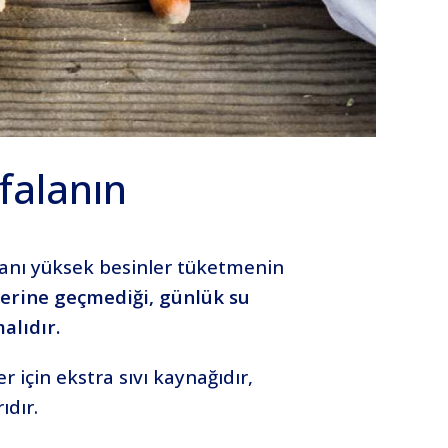
ifalanın
 oranı yüksek besinler tüketmenin
yerine geçmediği, günlük su
alıdır.
r için ekstra sıvı kaynağıdır,
ıdır.