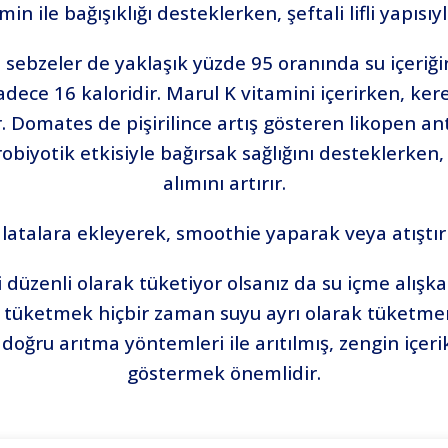
in ile bağışıklığı desteklerken, şeftali lifli yapısıy
i sebzeler de yaklaşık yüzde 95 oranında su içeriği
sadece 16 kaloridir. Marul K vitamini içerirken, kere
Domates de pişirilince artış gösteren likopen anti
biyotik etkisiyle bağırsak sağlığını desteklerken,
alımını artırır.
salatalara ekleyerek, smoothie yaparak veya atıştırm
i düzenli olarak tüketiyor olsanız da su içme alışk
er tüketmek hiçbir zaman suyu ayrı olarak tüketme
oğru arıtma yöntemleri ile arıtılmış, zengin içerik
göstermek önemlidir.