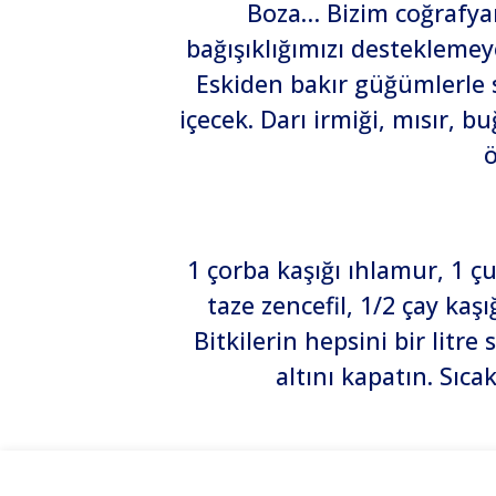
Boza… Bizim coğrafyam
bağışıklığımızı desteklemeye
Eskiden bakır güğümlerle so
içecek. Darı irmiği, mısır, b
ö
1 çorba kaşığı ıhlamur,
1 ç
taze zencefil,
1/2 çay kaşı
Bitkilerin hepsini bir litr
altını kapatın. Sıca