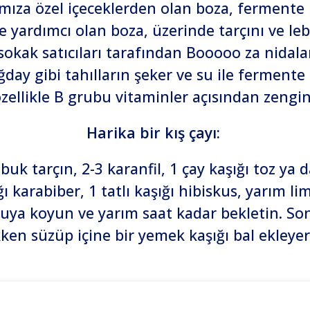
ıza özel içeceklerden olan boza, fermente iç
 yardımcı olan boza, üzerinde tarçını ve leble
kak satıcıları tarafından Booooo za nidaları
uğday gibi tahılların şeker ve su ile fermente
zellikle B grubu vitaminler açısından zengin
Harika bir kış çayı:
ubuk tarçın,
2-3 karanfil,
1 çay kaşığı toz ya d
ğı karabiber, 1 tatlı kaşığı hibiskus, yarım
li
e suya koyun ve yarım saat kadar bekletin. S
kken süzüp içine bir yemek kaşığı bal ekleyer