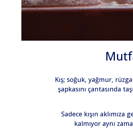
Mutfa
Kış; soğuk, yağmur, rüzga
şapkasını çantasında taş
Sadece kışın aklımıza g
kalmıyor aynı zaman