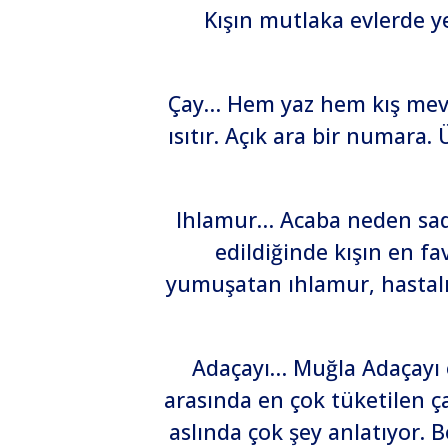
Kışın mutlaka evlerde y
Çay… Hem yaz hem kış mevsim
ısıtır. Açık ara bir numara.
Ihlamur… Acaba neden sadec
edildiğinde kışın en f
yumuşatan ıhlamur, hastalık
Adaçayı… Muğla Adaçayı ol
arasında en çok tüketilen çay
aslında çok şey anlatıyor. B