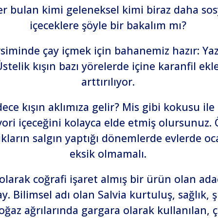
er bulan kimi geleneksel kimi biraz daha so
içeceklere şöyle bir bakalım mı?
inde çay içmek için bahanemiz hazır: Yazın 
 Üstelik kışın bazı yörelerde içine karanfil ek
arttırılıyor.
e kışın aklımıza gelir? Mis gibi kokusu ile 
avori içeceğini kolayca elde etmiş olursunuz
ların salgın yaptığı dönemlerde evlerde oc
eksik olmamalı.
arak coğrafi işaret almış bir ürün olan adaç
. Bilimsel adı olan Salvia kurtuluş, sağlık, 
oğaz ağrılarında gargara olarak kullanılan, 