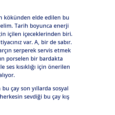
inin kökünden elde edilen bu
yelim. Tarih boyunca enerji
in içilen içeceklerinden biri.
yacınız var. A, bir de sabır.
tarçın serperek servis etmek
lın porselen bir bardakta
 ses kısıklığı için önerilen
lıyor.
n bu çay son yıllarda sosyal
erkesin sevdiği bu çay kış