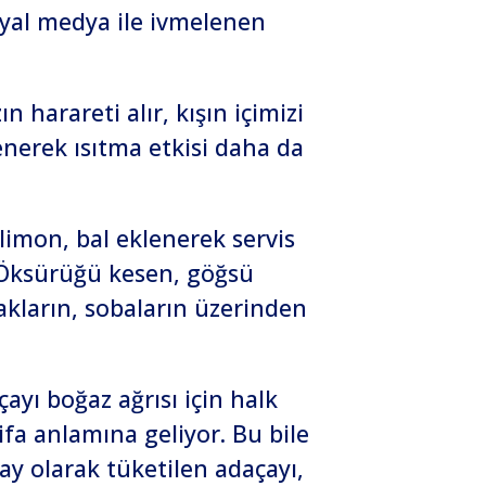
syal medya ile ivmelenen
harareti alır, kışın içimizi
lenerek ısıtma etkisi daha da
limon, bal eklenerek servis
. Öksürüğü kesen, göğsü
akların, sobaların üzerinden
ayı boğaz ağrısı için halk
şifa anlamına geliyor. Bu bile
çay olarak tüketilen adaçayı,