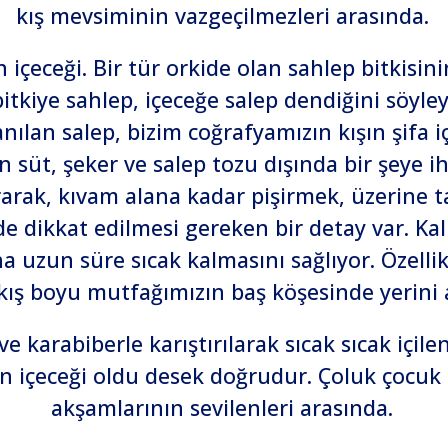
kış mevsiminin vazgeçilmezleri arasında.
n içeceği. Bir tür orkide olan sahlep bitkis
tkiye sahlep, içeceğe salep dendiğini söyle
nılan salep, bizim coğrafyamızın kışın şifa iç
 süt, şeker ve salep tozu dışında bir şeye ihti
tırarak, kıvam alana kadar pişirmek, üzerine 
de dikkat edilmesi gereken bir detay var. Ka
uzun süre sıcak kalmasını sağlıyor. Özellikle
kış boyu mutfağımızın baş köşesinde yerini a
ve karabiberle karıştırılarak sıcak sıcak içile
n içeceği oldu desek doğrudur. Çoluk çocuk h
akşamlarının sevilenleri arasında.