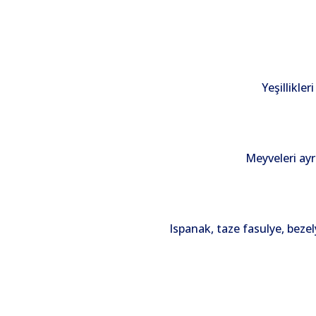
Yeşillikle
Meyveleri ayr
Ispanak, taze fasulye, beze