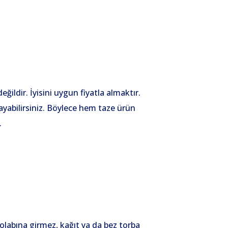
ildir. İyisini uygun fiyatla almaktır.
yabilirsiniz. Böylece hem taze ürün
.
labına girmez, kağıt ya da bez torba