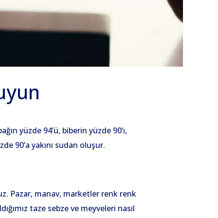
ruyun
ağın yüzde 94’ü, biberin yüzde 90’ı,
üzde 90’a yakını sudan oluşur.
uz. Pazar, manav, marketler renk renk
ldığımız taze sebze ve meyveleri nasıl